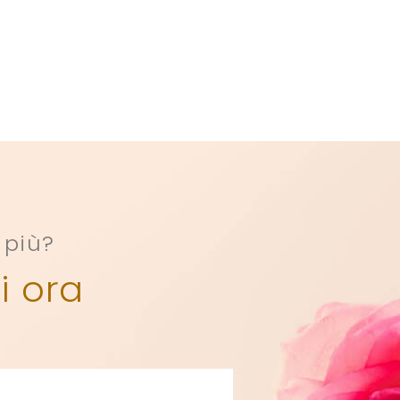
 più?
i ora